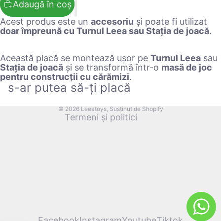
Adaugă în coș
Acest produs este un
accesoriu
și poate fi utilizat
doar împreună cu Turnul Leea sau Stația de joacă
.
Politica de confidențialitate
Politica de rambursare
Această placă se montează ușor pe
Turnul Leea
sau
Politica de expediere
Stația de joacă
și se transformă într-o
masă de joc
Informații de contact
pentru construcții cu cărămizi
.
s-ar putea să-ți placă
Aviz legal
Termeni de utilizare
© 2026
Leeatoys
, Susținut de Shopify
Termeni și politici
Facebook
Instagram
Youtube
Tiktok