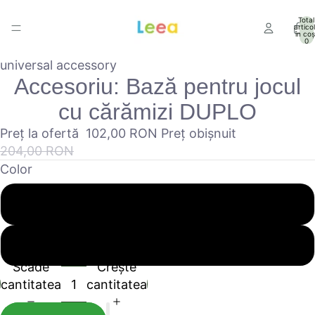
Total
artico
în coș
0
universal accessory
Accesoriu: Bază pentru jocul
cu cărămizi DUPLO
Preț la ofertă
102,00 RON
Preț obișnuit
204,00 RON
Color
Green
Gray
Scade
Crește
cantitatea
cantitatea