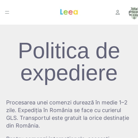
Total
artico
în coș
0
Politica de
expediere
Procesarea unei comenzi durează în medie 1–2
zile. Expediția în România se face cu curierul
Politica de confidențialitate
GLS. Transportul este gratuit la orice destinație
Politica de rambursare
din România.
Politica de expediere
Informații de contact