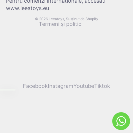
Pentru comenzi internationale, accesati
Aviz legal
www.leeatoys.eu
Termeni de utilizare
© 2026
Leeatoys
, Susținut de Shopify
Termeni și politici
Facebook
Instagram
Youtube
Tiktok